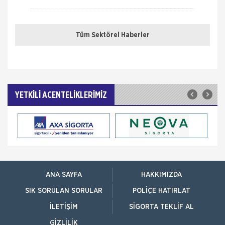
Birliği (TOBB) ve Türkiye Si
Sağlığım Tamam Sigortası ile Effie
Ödülü!
Tüm Sektörel Haberler
Hayata geçirdiği ilkleri ve yenilikçi çözümleriyle
sigorta sektörüne öncülük eden AXA Sigorta,
reklam ve pazarlama sektörünün en
Borçluyuz Ama Birikimi Seviyoruz
YETKİLİ ACENTELİKLERİMİZ
NN Hayat ve Emeklilik adına Nielsen tarafından ilki
Temmuz 2016’da 8 ilde 15 ve üzeri çalışanı olan
şirketlerin çalışanları ile yapılan geniş çaplı otomatik
Kadınlar Emeklilikte İyi Maaş, Erkekler
Güvence Arıyor
Bireysel emeklilik ve hayat sigortası şirketi AvivaSA,
gençlerin bireysel emeklilik sistemine yaklaşımını ve
ANA SAYFA
HAKKIMIZDA
tasarruf alışkanlıklarını öğrenmek amacıyla, Yöntem
Araştır
SIK SORULAN SORULAR
POLIÇE HATIRLAT
İTO dan Sigorta Sektörü İçin Yol
İLETIŞIM
SIGORTA TEKLIF AL
Haritası
İZMİR Ticaret Odası (İTO) Yönetim Kurulu Başkanı
GIZLILIK