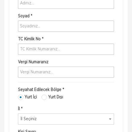
Soyad *
TC Kimlik No *
Vergi Numaranız
Seyahat Edilecek Bölge *
Yurt İçi
Yurt Dışı
İl *
İl Seçiniz
Kişi Sayısı