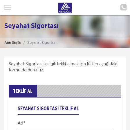
ANA SAYFA
HAKKIMIZDA
Seyahat Sigortası
HİZMETLERİMİZ
Ana Sayfa
Seyahat Sigortası
POLIÇE HATIRLAT
İLETIŞIM
Seyahat Sigortası ile ilgili teklif almak için lütfen aşağıdaki
formu doldurunuz.
MÜŞTERI GIRIŞI
TEKLİF AL
TEKLİF AL
SEYAHAT SIGORTASI TEKLIF AL
Ad *