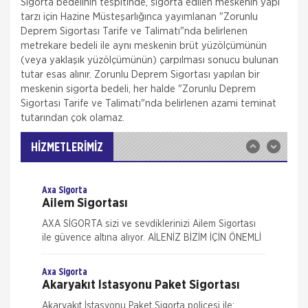
Sigorta bedelinin tespitinde, sigorta edilen meskenin yapı
tarzı için Hazine Müsteşarlığınca yayımlanan "Zorunlu
Aksigorta
Deprem Sigortası Tarife ve Talimatı"nda belirlenen
Zorunlu Deprem Sigortası
metrekare bedeli ile aynı meskenin brüt yüzölçümünün
(veya yaklaşık yüzölçümünün) çarpılması sonucu bulunan
Zorunlu Deprem Sigortası depremin, deprem
tutar esas alınır. Zorunlu Deprem Sigortası yapılan bir
sonucu yangın, infilak, tsunami ve yer kaymasının
sigortalı binalarda neden olacağı hasarlara karşı
meskenin sigorta bedeli, her halde "Zorunlu Deprem
güvence sağlar. Teminatı Doğal Afetler
Sigortası Tarife ve Talimatı"nda belirlenen azami teminat
Aksigorta
tutarından çok olamaz.
İş Yeri Sigortası
İş yeri Paket Sigortası siz iş yeri sahipleri
HİZMETLERİMİZ
düşünülerek mümkün olan tüm riskleri en ekonomik
şekilde kapsayabilmek için hazırlanmış bir sigorta
paketidi
Axa Sigorta
Ailem Sigortası
AXA SİGORTA sizi ve sevdiklerinizi Ailem Sigortası
ile güvence altına alıyor. AİLENİZ BİZİM İÇİN ÖNEMLİ
AXA SİGORTA sizi ve/veya ailenizi, ferdi kaza
teminatları il
Axa Sigorta
Akaryakıt İstasyonu Paket Sigortası
Akaryakıt İstasyonu Paket Sigorta poliçesi ile;