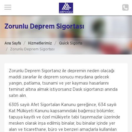
ANA SAYFA
HAKKIMIZDA
Zorunlu Deprem Sigortası
HİZMETLERİMİZ
Ana Sayfa
Hizmetlerimiz
Quick Sigorta
POLIÇE HATIRLAT
Zorunlu Deprem Sigortası
İLETIŞIM
Zorunlu Deprem Sigortanız ile depremin neden olacağı
MÜŞTERI GIRIŞI
maddi zararlar ile deprem sonucu meydana gelecek
yangın, patlama, tsunami ve yer kayması hasarlarını
teminat altına almak istiyorsanız Dask sigortanızı anında
TEKLİF AL
satın alın.
6305 sayılı Afet Sigortaları Kanunu gereğince, 634 sayılı
Kat Mülkiyeti Kanunu kapsamındaki bağımsız bölümler,
tapuya kayıtlı ve özel mülkiyete tabi taşınmazlar üzerinde
mesken olarak inşa edilmiş binalar, bu binalar içinde yer
alan ve ticarethane, büro ve benzeri amaçlarla kullanılan