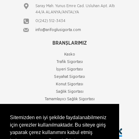
Axa Sigorta
Saray Mah. Yunus Emre Cad. Usluhan Apt. Altı
Sorumluluk Sigortaları
44/A ALANYA/ANTALYA
Üçüncü Şahıslara Karşı Mali Sorumluluk Sigorta
0(242) 512-3434
süresi içinde meydana gelebilecek bir olay
neticesinde 3. şahısların ölümleri veya bedeni ve
info@arifoglusigorta.com
maddi
Axa Sigorta
BRANŞLARIMIZ
Tarım Sigortaları
Bitkisel Ürün Sigortası 30.12.2007 tarihinde
Kasko
Bakanlar Kurulunca alınan karara göre; Bitkisel
Trafik Sigortası
Ürünler için, dolu ana sigortası ile birlikte yangın,
İşyeri Sigortası
heyelan, depre
Axa Sigorta
Seyahat Sigortası
Trafik Sigortaları
Konut Sigortası
Zorunlu Trafik Sigortası 2918 sayılı Karayolları Trafik
Sağlık Sigortası
Kanunu'na tabi olan zorunlu bir sigorta ürünüdür.
Tamamlayıcı Sağlık Sigortası
Sigortanın Kapsamı Nelerdir? Sigortacı, poliçed
Dask
Axa Sigorta
Sitemizden en iyi şekilde faydalanabilmeniz
Yatım Paket Sigortası
için çerezler kullanılmaktadır. Bu siteye giriş
Yatım Paket Sigortası AXA SİGORTA Yatım Paket
yaparak çerez kullanımını kabul etmiş
Sigortası poliçesi ile yatınızın gövdesi, makineleri,