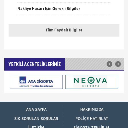
Evim Sigortası AXA SİGORTA düşündü ve sizin için
Nakliye Hasarı İçin Gerekli Bilgiler
Evim Sigortası'nı hazırladı. Evim Sigortası, evinizi
yangından yıldırıma, taşıt çarpmasından hırsı
ONLİNE Dask Prim Hesaplama
Axa Sigorta
Tüm Faydalı Bilgiler
Mühendislik Sigortaları
Trafik Hasarı için Gerekli Bilgiler
ELEKTRONİK CİHAZ Sigortalı elektronik cihazların
deneme devresinden sonraki dönemde ani ve
Yangın Hasarı ile ilgili Bilgiler
beklenmedik nedenlerle uğradığı zararları poliçede
belirtilen koşullara bağlı olar
Ferdi Kaza Hasar İle İlgili Bilgiler
Axa Sigorta
YETKİLİ ACENTELİKLERİMİZ
Nakliyat Sigortası
Kasko Hasar Dosyasında İstenilen Bilgiler
EMTEA NAKLİYAT SİGORTASI Sigortaya konu olan
emteanın bir noktadan başka bir noktaya gidişi
Kaza Tespit Tutanağı
sırasında oluşabilecek risklere karşı poliçede
belirtilen koşullara bağlı olarak temi
Axa Sigorta
Nakliye Hasarı İçin Gerekli Bilgiler
Otel ve Tatil Köyü Paket Sigortası
Otel ve tatil köyü paket sigortası ile; Yangın, yıldırım,
ANA SAYFA
HAKKIMIZDA
infilak Sel su baskını Fırtına Yer kayması Duman
SIK SORULAN SORULAR
POLIÇE HATIRLAT
Kara-hava taşıtları çarpması Cam kırılmas�