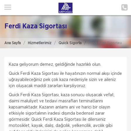
ANA SAYFA
HAKKIMIZDA
Ferdi Kaza Sigortası
HİZMETLERİMİZ
Ana Sayfa
Hizmetlerimiz
Quick Sigorta
Ferdi Kaza Sigortası
POLIÇE HATIRLAT
İLETIŞIM
Kaza geliyorum demez, geldiğinde hazırlıklı olun.
Quick Ferdi Kaza Sigortası ile hayatınızın normal akışı içinde
MÜŞTERI GIRIŞI
uğrayabileceğiniz pek çok kaza nedeniyle sizin ve aileniz
için oluşacak maddi zararları karşılıyoruz.
TEKLİF AL
Quick Ferdi Kaza Sigortası, kaza sonucu oluşacak vefat,
daimi maluliyet ve tedavi masrafları teminatlarını
kapsamaktadır. Kazanın anlamı ani ve harici bir olayın
etkisiyle sigortalının iradesi dışında bedensel zarar
görmesidir. Quick Ferdi Kaza Sigortası ile dilerseniz
motosiklet, kayak, dalış, dağcılık, yelkencilik, avcılık gibi