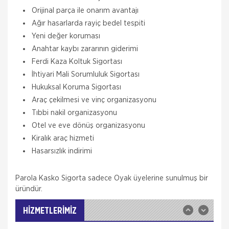
Orijinal parça ile onarım avantajı
Ağır hasarlarda rayiç bedel tespiti
Yeni değer koruması
Anahtar kaybı zararının giderimi
Ferdi Kaza Koltuk Sigortası
İhtiyari Mali Sorumluluk Sigortası
Hukuksal Koruma Sigortası
Araç çekilmesi ve vinç organizasyonu
Tıbbi nakil organizasyonu
Aksigorta
Otel ve eve dönüş organizasyonu
Zorunlu Deprem Sigortası
Kiralık araç hizmeti
Zorunlu Deprem Sigortası depremin, deprem
Hasarsızlık indirimi
sonucu yangın, infilak, tsunami ve yer kaymasının
sigortalı binalarda neden olacağı hasarlara karşı
güvence sağlar. Teminatı Doğal Afetler
Parola Kasko Sigorta sadece Oyak üyelerine sunulmuş bir
Aksigorta
üründür.
İş Yeri Sigortası
İş yeri Paket Sigortası siz iş yeri sahipleri
HİZMETLERİMİZ
düşünülerek mümkün olan tüm riskleri en ekonomik
şekilde kapsayabilmek için hazırlanmış bir sigorta