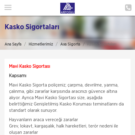
ANA SAYFA
HAKKIMIZDA
Kasko Sigortaları
HİZMETLERİMİZ
Ana Sayfa
Hizmetlerimiz
Axa Sigorta
Kasko Sigortaları
POLIÇE HATIRLAT
İLETIŞIM
Mavi Kasko Sigortası
Kapsamı
MÜŞTERI GIRIŞI
Mavi Kasko Sigorta poliçeniz; çarpma, devrilme, yanma,
çalınma, gibi zararlar karşısında aracınızı güvence altına
TEKLİF AL
alıyor. Ayrıca Mavi Kasko Sigortası size, aşağıda
belirttiğimiz Genişletilmiş Kasko Koruması teminatlarını da
standart olarak sunuyor.
Hayvanların araca vereceği zararlar
Grev, lokavt, kargaşalık, halk hareketleri, terör nedeni ile
oluşan zararlar