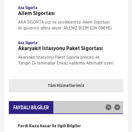
paketidi
Axa Sigorta
Ailem Sigortası
AXA SİGORTA sizi ve sevdiklerinizi Ailem Sigortası
ile güvence altına alıyor. AİLENİZ BİZİM İÇİN ÖNEMLİ
AXA SİGORTA sizi ve/veya ailenizi, ferdi kaza
teminatları il
Axa Sigorta
Akaryakıt İstasyonu Paket Sigortası
Akaryakıt İstasyonu Paket Sigorta poliçesi ile;
Yangın Ek teminatlar Enkaz kaldırma Alternatif işyeri
masrafları İş durması Cam kırılması Grev, lokavt, halk
Nakliye Hasarı İçin Gerekli Bilgiler
hareke
Axa Sigorta
Eczanem Paket Sigortası
Tüm Hizmetlerimiz
ONLİNE Dask Prim Hesaplama
Eczanem sigortası ile bina, bina dışındaki garaj,
kömürlük su deposu gibi eklentilerden, bina içinde
Trafik Hasarı için Gerekli Bilgiler
veya üzerinde bulunan her çeşit sabit tesisat, bina
FAYDALI BİLGİLER
iç
Axa Sigorta
Yangın Hasarı ile ilgili Bilgiler
Kasko Sigortaları
Ferdi Kaza Hasar İle İlgili Bilgiler
Mavi Kasko Sigortası Kapsamı Mavi Kasko Sigorta