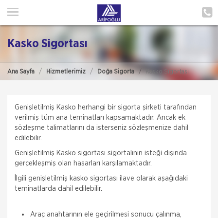
ANA SAYFA
HAKKIMIZDA
Kasko Sigortası
HİZMETLERİMİZ
Ana Sayfa
Hizmetlerimiz
Doğa Sigorta
Kasko Sigortası
POLIÇE HATIRLAT
İLETIŞIM
Genişletilmiş Kasko herhangi bir sigorta şirketi tarafından
verilmiş tüm ana teminatları kapsamaktadır. Ancak ek
MÜŞTERI GIRIŞI
sözleşme talimatlarını da isterseniz sözleşmenize dahil
edilebilir.
TEKLİF AL
Genişletilmiş Kasko sigortası sigortalının isteği dışında
gerçekleşmiş olan hasarları karşılamaktadır.
İlgili genişletilmiş kasko sigortası ilave olarak aşağıdaki
teminatlarda dahil edilebilir.
Araç anahtarının ele geçirilmesi sonucu çalınma,