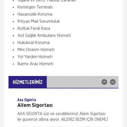
Sigara ve Benz. Madde Zararları
Kemirgen Teminatı
Hasarsızlık Koruma
İhtiyari Mali Sorumluluk
Koltuk Ferdi Kaza
Aksigorta
Acil Sağlık Ambulans Hizmeti
Zorunlu Deprem Sigortası
Hukuksal Koruma
Zorunlu Deprem Sigortası depremin, deprem
Mini Onarım Hizmeti
sonucu yangın, infilak, tsunami ve yer kaymasının
Yol Yardım Hizmeti
sigortalı binalarda neden olacağı hasarlara karşı
güvence sağlar. Teminatı Doğal Afetler
İkame Araç Hizmeti
Aksigorta
İş Yeri Sigortası
İş yeri Paket Sigortası siz iş yeri sahipleri
HİZMETLERİMİZ
düşünülerek mümkün olan tüm riskleri en ekonomik
şekilde kapsayabilmek için hazırlanmış bir sigorta
paketidi
Axa Sigorta
Ailem Sigortası
AXA SİGORTA sizi ve sevdiklerinizi Ailem Sigortası
ile güvence altına alıyor. AİLENİZ BİZİM İÇİN ÖNEMLİ
AXA SİGORTA sizi ve/veya ailenizi, ferdi kaza