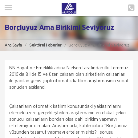
ANA SAYFA
HAKKIMIZDA
Borçluyuz Ama Birikimi Seviyoruz
HİZMETLERİMİZ
Ana Sayfa
Sektörel Haberler
Borçluyuz Ama Birikimi Seviyoruz
POLIÇE HATIRLAT
İLETIŞIM
NN Hayat ve Emeklilik adına Nielsen tarafından ilki Temmuz
2016’da 8 ilde 15 ve üzeri çalışanı olan şirketlerin çalışanları
MÜŞTERI GIRIŞI
ile yapılan geniş çaplı otomatik katılım araştırmasının şubat
sonuçları açıklandı.
TEKLİF AL
Çalışanların otomatik katılım konusundaki yaklaşımlarını
izlemek üzere gerçekleştirilen araştırmanın en dikkat çekici
sonucu, çalışanların borçları olsa dahi birikim yapmayı
ertelemiyor olmaları. Araştırmada, katılımcılara “Borçlarınız
yüzünden tasarruf yapmayı erteler misiniz?” sorusu