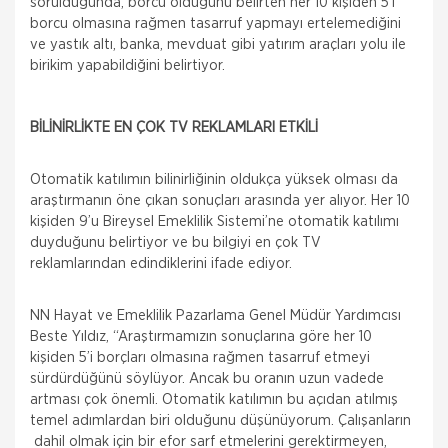
sorulduğunda, borcu olduğunu belirten her 10 kişiden 5’i
borcu olmasına rağmen tasarruf yapmayı ertelemediğini
ve yastık altı, banka, mevduat gibi yatırım araçları yolu ile
birikim yapabildiğini belirtiyor.
BİLİNİRLİKTE EN ÇOK TV REKLAMLARI ETKİLİ
Otomatik katılımın bilinirliğinin oldukça yüksek olması da
araştırmanın öne çıkan sonuçları arasında yer alıyor. Her 10
kişiden 9’u Bireysel Emeklilik Sistemi’ne otomatik katılımı
duyduğunu belirtiyor ve bu bilgiyi en çok TV
reklamlarından edindiklerini ifade ediyor.
NN Hayat ve Emeklilik Pazarlama Genel Müdür Yardımcısı
Beste Yıldız, “Araştırmamızın sonuçlarına göre her 10
kişiden 5’i borçları olmasına rağmen tasarruf etmeyi
sürdürdüğünü söylüyor. Ancak bu oranın uzun vadede
artması çok önemli. Otomatik katılımın bu açıdan atılmış
temel adımlardan biri olduğunu düşünüyorum. Çalışanların
dahil olmak için bir efor sarf etmelerini gerektirmeyen,