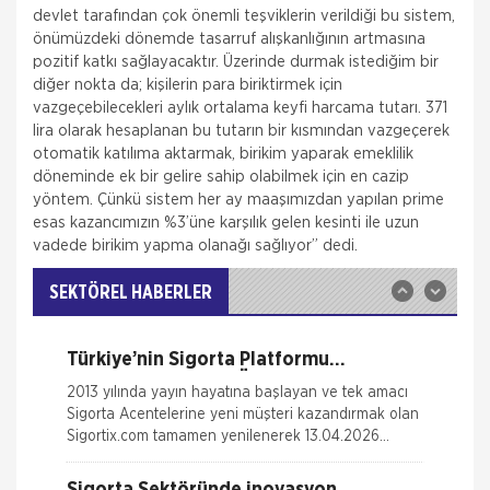
devlet tarafından çok önemli teşviklerin verildiği bu sistem,
önümüzdeki dönemde tasarruf alışkanlığının artmasına
pozitif katkı sağlayacaktır. Üzerinde durmak istediğim bir
diğer nokta da; kişilerin para biriktirmek için
Fare Kasko Kapsamında
vazgeçebilecekleri aylık ortalama keyfi harcama tutarı. 371
lira olarak hesaplanan bu tutarın bir kısmından vazgeçerek
Sigorta şirketleri ile sigortalılar arasındaki
otomatik katılıma aktarmak, birikim yaparak emeklilik
uyuşmazlıkları çözen Sigorta Tahkim Komisyonu,
döneminde ek bir gelire sahip olabilmek için en cazip
sigortalı bir aracın aksamlarının fare tarafından
kemirilmesi nedeniyle sigorta şi
yöntem. Çünkü sistem her ay maaşımızdan yapılan prime
esas kazancımızın %3’üne karşılık gelen kesinti ile uzun
Sigortix.com - Sigorta Acentelerinin
vadede birikim yapma olanağı sağlıyor” dedi.
Gücü
www.sigortix.com Web Sitesi 01.10.2014 tarihi itibarı
ile yayına başlamıştır. Müşterileri Sigorta Acentelerini
SEKTÖREL HABERLER
neden tercih etmeleri gerektiği konusunda
bilgilendiren ve Sitedeki &Uu
Türkiye’nin Sigorta Platformu
Sigortix.com 2000 Üye Sigorta
2013 yılında yayın hayatına başlayan ve tek amacı
Acentesi ile Yenilendi
Sigorta Acentelerine yeni müşteri kazandırmak olan
Sigortix.com tamamen yenilenerek 13.04.2026
tarihinde yüksek teknolojik altyapıs