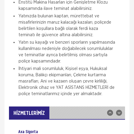
Enstitü Makina Hasarları için Genişletme Klozu
kapsamında ilave teminat alabilirsiniz.
Yatınızda bulunan kaptan, mürettebat ve
misafirlerinizin maruz kalacağı kazaları, poliçede
belirtilen koşullara bağlı olarak ferdi kaza
teminatı ile güvence altına alabilirsiniz.
Yatın su kayağı ve benzeri sporların yapılmasında
kullanılması nedeniyle doğabilecek sorumluluklar
ve teminatlar ayrıca belirtilmiş olması şartıyla
Aksigorta
poliçe kapsamındadır.
Zorunlu Deprem Sigortası
İhtiyari mali sorumluluk, Kişisel eşya, Hukuksal
koruma, Balıkçı ekipmanları, Çekme kurtarma
Zorunlu Deprem Sigortası depremin, deprem
masrafları, Ani ve kazaen oluşan çevre kirliliği,
sonucu yangın, infilak, tsunami ve yer kaymasının
sigortalı binalarda neden olacağı hasarlara karşı
Elektronik cihaz ve YAT ASİSTANS HİZMETLERİ de
güvence sağlar. Teminatı Doğal Afetler
poliçe teminatlarımız içinde yer almaktadır.
Aksigorta
İş Yeri Sigortası
İş yeri Paket Sigortası siz iş yeri sahipleri
HİZMETLERİMİZ
düşünülerek mümkün olan tüm riskleri en ekonomik
şekilde kapsayabilmek için hazırlanmış bir sigorta
paketidi
Axa Sigorta