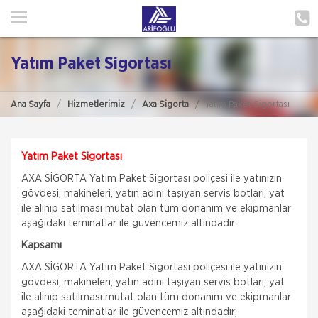
ANA SAYFA
HAKKIMIZDA
Yatım Paket Sigortası
HİZMETLERİMİZ
Ana Sayfa
Hizmetlerimiz
Axa Sigorta
Yatım Paket Sigortası
POLIÇE HATIRLAT
İLETIŞIM
Yatım Paket Sigortası
AXA SİGORTA Yatım Paket Sigortası poliçesi ile yatınızın
MÜŞTERI GIRIŞI
gövdesi, makineleri, yatın adını taşıyan servis botları, yat
ile alınıp satılması mutat olan tüm donanım ve ekipmanlar
TEKLİF AL
aşağıdaki teminatlar ile güvencemiz altındadır.
Kapsamı
AXA SİGORTA Yatım Paket Sigortası poliçesi ile yatınızın
gövdesi, makineleri, yatın adını taşıyan servis botları, yat
ile alınıp satılması mutat olan tüm donanım ve ekipmanlar
aşağıdaki teminatlar ile güvencemiz altındadır;