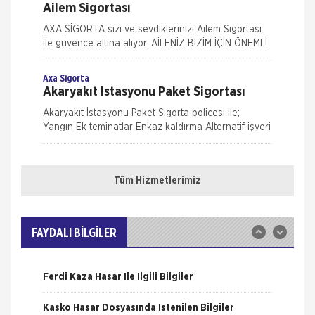
Ailem Sigortası
AXA SİGORTA sizi ve sevdiklerinizi Ailem Sigortası
ile güvence altına alıyor. AİLENİZ BİZİM İÇİN ÖNEMLİ
AXA SİGORTA sizi ve/veya ailenizi, ferdi kaza
teminatları il
Axa Sigorta
Akaryakıt İstasyonu Paket Sigortası
Akaryakıt İstasyonu Paket Sigorta poliçesi ile;
Yangın Ek teminatlar Enkaz kaldırma Alternatif işyeri
masrafları İş durması Cam kırılması Grev, lokavt, halk
Nakliye Hasarı İçin Gerekli Bilgiler
hareke
Axa Sigorta
Eczanem Paket Sigortası
Tüm Hizmetlerimiz
ONLİNE Dask Prim Hesaplama
Eczanem sigortası ile bina, bina dışındaki garaj,
kömürlük su deposu gibi eklentilerden, bina içinde
Trafik Hasarı için Gerekli Bilgiler
veya üzerinde bulunan her çeşit sabit tesisat, bina
FAYDALI BİLGİLER
iç
Axa Sigorta
Yangın Hasarı ile ilgili Bilgiler
Kasko Sigortaları
Ferdi Kaza Hasar İle İlgili Bilgiler
Mavi Kasko Sigortası Kapsamı Mavi Kasko Sigorta
poliçeniz; çarpma, devrilme, yanma, çalınma, gibi
Kasko Hasar Dosyasında İstenilen Bilgiler
zararlar karşısında aracınızı güvence altına alıyor.