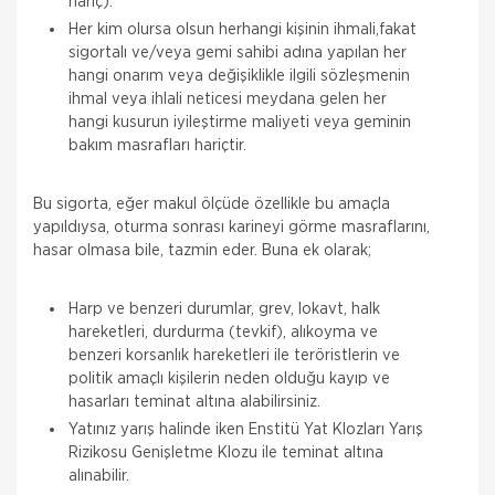
hariç).
Her kim olursa olsun herhangi kişinin ihmali,fakat
sigortalı ve/veya gemi sahibi adına yapılan her
hangi onarım veya değişiklikle ilgili sözleşmenin
ihmal veya ihlali neticesi meydana gelen her
hangi kusurun iyileştirme maliyeti veya geminin
bakım masrafları hariçtir.
Bu sigorta, eğer makul ölçüde özellikle bu amaçla
yapıldıysa, oturma sonrası karineyi görme masraflarını,
hasar olmasa bile, tazmin eder. Buna ek olarak;
Harp ve benzeri durumlar, grev, lokavt, halk
hareketleri, durdurma (tevkif), alıkoyma ve
benzeri korsanlık hareketleri ile teröristlerin ve
politik amaçlı kişilerin neden olduğu kayıp ve
hasarları teminat altına alabilirsiniz.
Yatınız yarış halinde iken Enstitü Yat Klozları Yarış
Rizikosu Genişletme Klozu ile teminat altına
alınabilir.