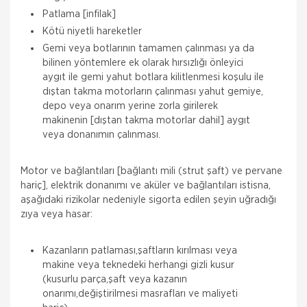
Patlama [infilak]
Kötü niyetli hareketler
Gemi veya botlarının tamamen çalınması ya da
bilinen yöntemlere ek olarak hırsızlığı önleyici
aygıt ile gemi yahut botlara kilitlenmesi koşulu ile
dıştan takma motorların çalınması yahut gemiye,
depo veya onarım yerine zorla girilerek
makinenin [dıştan takma motorlar dahil] aygıt
veya donanımın çalınması.
Motor ve bağlantıları [bağlantı mili (strut şaft) ve pervane
hariç], elektrik donanımı ve aküler ve bağlantıları istisna,
aşağıdaki rizikolar nedeniyle sigorta edilen şeyin uğradığı
zıya veya hasar:
Kazanların patlaması,şaftların kırılması veya
makine veya teknedeki herhangi gizli kusur
(kusurlu parça,şaft veya kazanın
onarımı,değiştirilmesi masrafları ve maliyeti