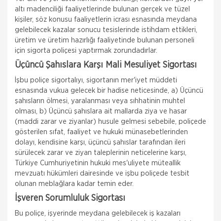
altı madenciliği faaliyetlerinde bulunan gerçek ve tüzel
kişiler, söz konusu faaliyetlerin icrası esnasında meydana
gelebilecek kazalar sonucu tesislerinde istihdam ettikleri,
üretim ve üretim hazırlığı faaliyetinde bulunan personeli
için sigorta poliçesi yaptırmak zorundadırlar.
Üçüncü Şahıslara Karşı Mali Mesuliyet Sigortası
İşbu poliçe sigortalıyı, sigortanın mer'iyet müddeti
esnasında vukua gelecek bir hadise neticesinde, a) Üçüncü
şahısların ölmesi, yaralanması veya sıhhatinin muhtel
olması, b) Üçüncü şahıslara ait mallarda ziya ve hasar
(maddi zarar ve ziyanlar) husule gelmesi sebebile, poliçede
gösterilen sıfat, faaliyet ve hukuki münasebetlerinden
dolayı, kendisine karşı, üçüncü şahıslar tarafından ileri
sürülecek zarar ve ziyan taleplerinin neticelerine karşı,
Türkiye Cumhuriyetinin hukuki mes'uliyete müteallik
mevzuatı hükümleri dairesinde ve işbu poliçede tesbit
olunan meblağlara kadar temin eder.
İşveren Sorumluluk Sigortası
Bu poliçe, işyerinde meydana gelebilecek iş kazaları