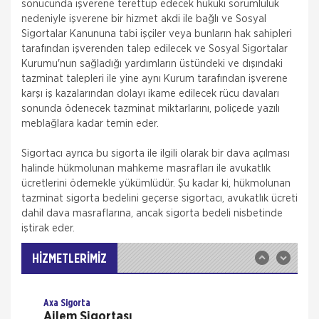
sonucunda işverene terettüp edecek hukuki sorumluluk
nedeniyle işverene bir hizmet akdi ile bağlı ve Sosyal
Sigortalar Kanununa tabi işçiler veya bunların hak sahipleri
tarafından işverenden talep edilecek ve Sosyal Sigortalar
Kurumu'nun sağladığı yardımların üstündeki ve dışındaki
tazminat talepleri ile yine aynı Kurum tarafından işverene
karşı iş kazalarından dolayı ikame edilecek rücu davaları
sonunda ödenecek tazminat miktarlarını, poliçede yazılı
meblağlara kadar temin eder.
Aksigorta
Zorunlu Deprem Sigortası
Sigortacı ayrıca bu sigorta ile ilgili olarak bir dava açılması
halinde hükmolunan mahkeme masrafları ile avukatlık
Zorunlu Deprem Sigortası depremin, deprem
ücretlerini ödemekle yükümlüdür. Şu kadar ki, hükmolunan
sonucu yangın, infilak, tsunami ve yer kaymasının
sigortalı binalarda neden olacağı hasarlara karşı
tazminat sigorta bedelini geçerse sigortacı, avukatlık ücreti
güvence sağlar. Teminatı Doğal Afetler
dahil dava masraflarına, ancak sigorta bedeli nisbetinde
Aksigorta
iştirak eder.
İş Yeri Sigortası
İş yeri Paket Sigortası siz iş yeri sahipleri
HİZMETLERİMİZ
düşünülerek mümkün olan tüm riskleri en ekonomik
şekilde kapsayabilmek için hazırlanmış bir sigorta
paketidi
Axa Sigorta
Ailem Sigortası