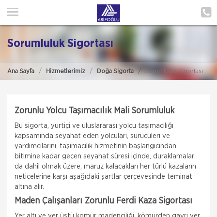
ANA SAYFA
HAKKIMIZDA
Sorumluluk Sigortası
HİZMETLERİMİZ
Ana Sayfa
Hizmetlerimiz
Doğa Sigorta
Sorumluluk Sigortası
POLIÇE HATIRLAT
İLETIŞIM
Zorunlu Yolcu Taşımacılık Mali Sorumluluk
MÜŞTERI GIRIŞI
Bu sigorta, yurtiçi ve uluslararası yolcu taşımacılığı
kapsamında seyahat eden yolcuları, sürücüleri ve
yardımcılarını, taşımacılık hizmetinin başlangıcından
TEKLİF AL
bitimine kadar geçen seyahat süresi içinde, duraklamalar
da dahil olmak üzere, maruz kalacakları her türlü kazaların
neticelerine karşı aşağıdaki şartlar çerçevesinde teminat
altına alır.
Maden Çalışanları Zorunlu Ferdi Kaza Sigortası
Yer altı ve yer üstü kömür madenciliği, kömürden gayri yer