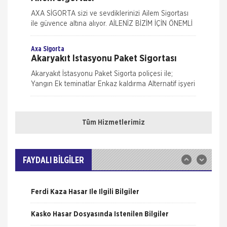
AXA SİGORTA sizi ve sevdiklerinizi Ailem Sigortası
ile güvence altına alıyor. AİLENİZ BİZİM İÇİN ÖNEMLİ
AXA SİGORTA sizi ve/veya ailenizi, ferdi kaza
teminatları il
Axa Sigorta
Akaryakıt İstasyonu Paket Sigortası
Akaryakıt İstasyonu Paket Sigorta poliçesi ile;
Yangın Ek teminatlar Enkaz kaldırma Alternatif işyeri
masrafları İş durması Cam kırılması Grev, lokavt, halk
Nakliye Hasarı İçin Gerekli Bilgiler
hareke
Axa Sigorta
Eczanem Paket Sigortası
Tüm Hizmetlerimiz
ONLİNE Dask Prim Hesaplama
Eczanem sigortası ile bina, bina dışındaki garaj,
kömürlük su deposu gibi eklentilerden, bina içinde
Trafik Hasarı için Gerekli Bilgiler
veya üzerinde bulunan her çeşit sabit tesisat, bina
FAYDALI BİLGİLER
iç
Axa Sigorta
Yangın Hasarı ile ilgili Bilgiler
Kasko Sigortaları
Ferdi Kaza Hasar İle İlgili Bilgiler
Mavi Kasko Sigortası Kapsamı Mavi Kasko Sigorta
poliçeniz; çarpma, devrilme, yanma, çalınma, gibi
Kasko Hasar Dosyasında İstenilen Bilgiler
zararlar karşısında aracınızı güvence altına alıyor.
Ayrıc